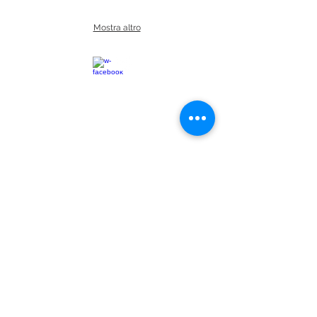
Mostra altro
© 2015 associazionefeelixCaserta
CASERTA via Marchesiello 42 _ CF
93089370618
_ P.IVA
04078430610
Iscriviti alla nostra mailing list
sarai aggiornato ad ogni prossimi
eventi