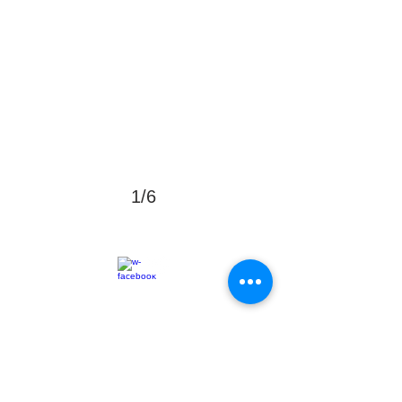
1/6
© 2015 associazionefeelixCaserta
CASERTA via Marchesiello 42 _ CF
93089370618
_ P.IVA
04078430610