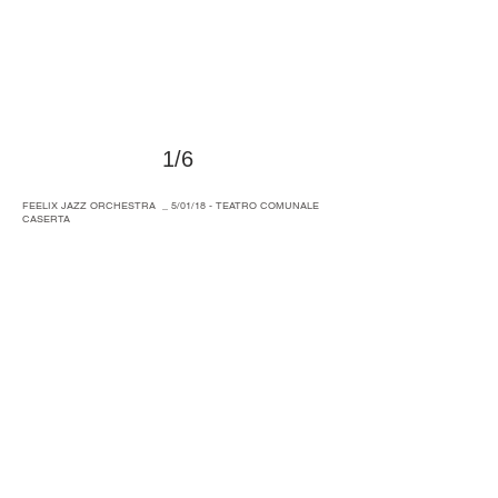
1/6
>
FEELIX JAZZ ORCHESTRA _ 5/01/18 - TEATRO COMUNALE
CASERTA