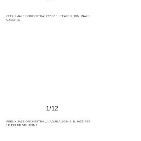
>
FEELIX JAZZ ORCHESTRA 27/12/18 - TEATRO COMUNALE
CASERTA
1/12
>
FEELIX JAZZ ORCHESTRA _ L'AQUILA 2/09/18 IL JAZZ PER
LE TERRE DEL SISMA