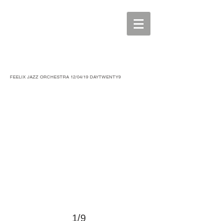
>
FEELIX JAZZ ORCHESTRA 12/04/19 DAYTWENTY9
1/9