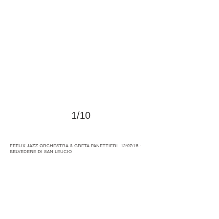
1/10
>
FEELIX JAZZ ORCHESTRA & GRETA PANETTIERI 12/07/18 -
BELVEDERE DI SAN LEUCIO