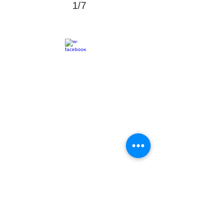
1/7
© 2015 associazionefeelixCaserta
CASERTA via Marchesiello 42 _ CF
93089370618
_ P.IVA
04078430610
Iscriviti alla nostra mailing list
sarai aggiornato ad ogni prossimi
eventi