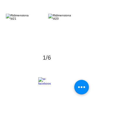
1/6
© 2015 associazionefeelixCaserta
CASERTA via Marchesiello 42 _ CF
93089370618
_ P.IVA
04078430610