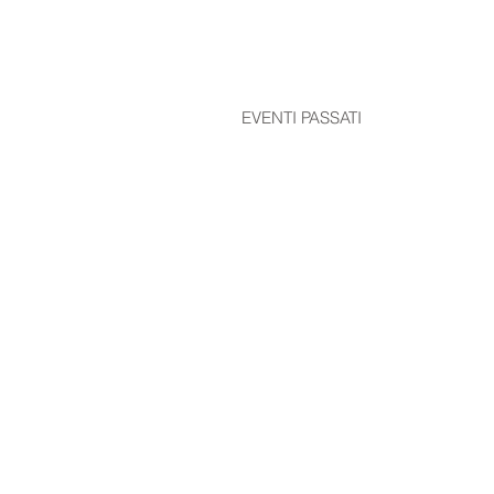
EVENTI PASSATI
© 2015 associazionefeelixCaserta
Iscriviti alla nostra mailing list
sar